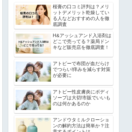
桜膏の口コミ評判は？メリ
ットデメリット乾燥してい
る人などおすすめの人を徹
底調査
H&アッシュアンド入浴剤は
どこで売ってる？薬局ドン
キなど販売店を徹底調査！
アトピーで布団が血だらけ
でつらい!痒みを減らす対策
が必要に
アトピー性皮膚炎にボディ
ソープは大切!市販でいいも
のは何かあるのか
アンドウタミルクローショ
ンの解約方法は簡単か？注
意するポイントは