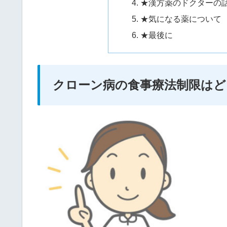
★漢方薬のドクターの
★気になる薬について
★最後に
クローン病の食事療法制限は