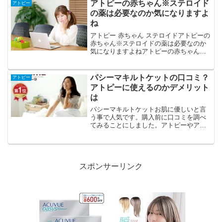
ではないでしょうか。病院でいろいろな
アトピーの赤ちゃん※ステロイド
アトピー
薬を使って、ひどい状態にな...
の薬は必要なのか気になりますよ
ね
アトピー 赤ちゃん ステロイドアトピーの
赤ちゃん※ステロイドの薬は必要なのか
気になりますよねアトピーの赤ちゃんス
テロイド軟膏使うと非常に早く結果を出
すことができるアトピーの赤ちゃん最近
は非常に多くなっているということで、
パシーマキルトケットの口コミ？
アトピー
小児科や皮膚科通院し...
アトピーに使えるのかデメリット
は
パシーマキルトケットお肌に優しいと言
う事で人気です。購入前に口コミを調べ
てみることにしました。アトピーやアレ
ルギーに使えるのかデメリットは無いの
か調べてみることにしました。
スポンサーリンク