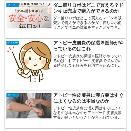
ダニ捕りロボはどこで買える？ド
アトピー
ンキ販売店で購入ができるのか
ダニ捕りロボはどこで買える？ドンキ販
売店で購入ができるのかダニ捕りロボ使
うことでダニの対策をすることができる
ということで人気になっています。購入
に当たってはどこで買えるか調べてみる
ことにしました。アトピー性皮膚炎など
アトピー皮膚炎の保湿※医師がや
アトピー
でも何対策をしておくこと...
っているのはこれ
アトピー皮膚炎の保湿※医師がやってい
るのはこれアトピー性皮膚炎で悩んでい
る時少しでも痒みを解消するためにも保
湿対策というの必要になってきます。こ
んな時にドクターはどんな対策をするこ
とをやっているのか普通のドクターがや
っているのはワセリンを使...
アトピー性皮膚炎に漢方薬はすぐ
アトピー
によくなるのは本当なのか
アトピー性皮膚炎に漢方薬はすぐによく
なるのは本当なのかアトピー性皮膚炎漢
方薬が良いということが言われていま
す。アトピー性皮膚炎に漢方薬を使うこ
とですぐにきれいになると考えているの