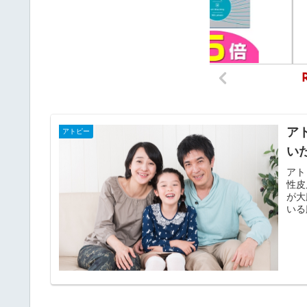
ア
アトピー
い
アト
性皮
が大
いる