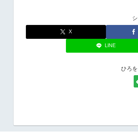
シ
X
LINE
ひろを