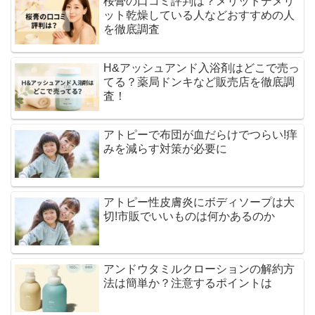
桜膏の口コミ評判は？メリットデメリ
ット乾燥している人などおすすめの人
を徹底調査
H&アッシュアンド入浴剤はどこで売っ
てる？薬局ドンキなど販売店を徹底調
査！
アトピーで布団が血だらけでつらい!痒
みを減らす対策が必要に
アトピー性皮膚炎にボディソープは大
切!市販でいいものは何かあるのか
アンドウタミルクローションの解約方
法は簡単か？注意するポイントは