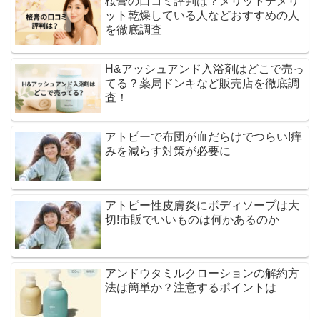
桜膏の口コミ評判は？メリットデメリ
ット乾燥している人などおすすめの人
を徹底調査
H&アッシュアンド入浴剤はどこで売っ
てる？薬局ドンキなど販売店を徹底調
査！
アトピーで布団が血だらけでつらい!痒
みを減らす対策が必要に
アトピー性皮膚炎にボディソープは大
切!市販でいいものは何かあるのか
アンドウタミルクローションの解約方
法は簡単か？注意するポイントは