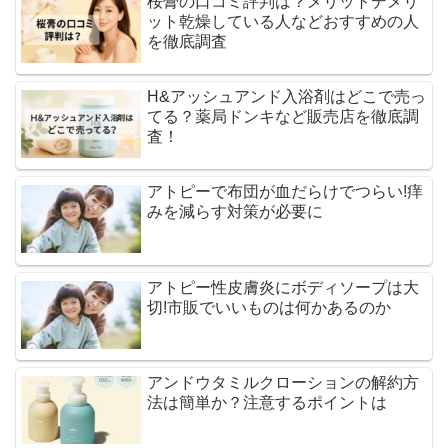
桜膏の口コミ評判は？メリットデメリ
ット乾燥している人などおすすめの人
を徹底調査
H&アッシュアンド入浴剤はどこで売っ
てる？薬局ドンキなど販売店を徹底調
査！
アトピーで布団が血だらけでつらい!痒
みを減らす対策が必要に
アトピー性皮膚炎にボディソープは大
切!市販でいいものは何かあるのか
アンドウタミルクローションの解約方
法は簡単か？注意するポイントは