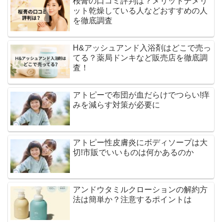
桜膏の口コミ評判は？メリットデメリ
ット乾燥している人などおすすめの人
を徹底調査
H&アッシュアンド入浴剤はどこで売っ
てる？薬局ドンキなど販売店を徹底調
査！
アトピーで布団が血だらけでつらい!痒
みを減らす対策が必要に
アトピー性皮膚炎にボディソープは大
切!市販でいいものは何かあるのか
アンドウタミルクローションの解約方
法は簡単か？注意するポイントは