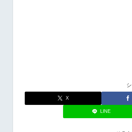
シ
X
LINE