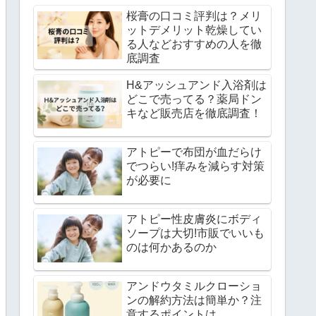
桜膏の口コミ評判は？メリ
ットデメリット乾燥してい
る人などおすすめの人を徹
底調査
H&アッシュアンド入浴剤は
どこで売ってる？薬局ドン
キなど販売店を徹底調査！
アトピーで布団が血だらけ
でつらい!痒みを減らす対策
が必要に
アトピー性皮膚炎にボディ
ソープは大切!市販でいいも
のは何かあるのか
アンドウタミルクローショ
ンの解約方法は簡単か？注
意するポイントは