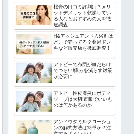
桜膏の口コミ評判は？メリ
ットデメリット乾燥してい
る人などおすすめの人を徹
底調査
H&アッシュアンド入浴剤は
どこで売ってる？薬局ドン
キなど販売店を徹底調査！
アトピーで布団が血だらけ
でつらい!痒みを減らす対策
が必要に
アトピー性皮膚炎にボディ
ソープは大切!市販でいいも
のは何かあるのか
アンドウタミルクローショ
ンの解約方法は簡単か？注
意するポイントは