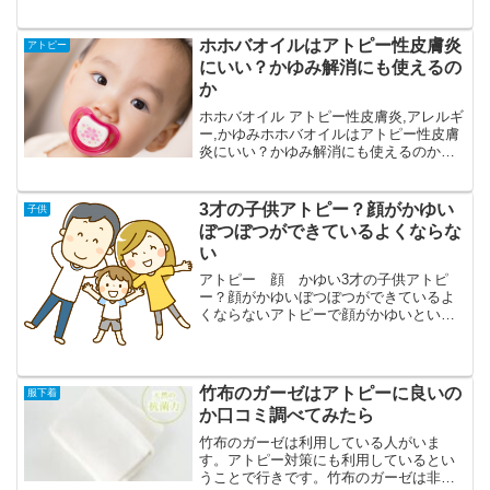
ホホバオイルはアトピー性皮膚炎
アトピー
にいい？かゆみ解消にも使えるの
か
ホホバオイル アトピー性皮膚炎,アレルギ
ー,かゆみホホバオイルはアトピー性皮膚
炎にいい？かゆみ解消にも使えるのかホ
ホバオイル使ってアトピー性皮膚炎に対
策をすることができるのか気になります
炎症が起こっていたりすることで、いろ
3才の子供アトピー？顔がかゆい
子供
いろな対策をしなけ...
ぼつぼつができているよくならな
い
アトピー 顔 かゆい3才の子供アトピ
ー？顔がかゆいぼつぼつができているよ
くならないアトピーで顔がかゆいという
子供さんが多くなっています。アトピー
性皮膚炎はすぐによくなってしまうとい
う病気ではありません。少しでもそのた
めにもいろいろな自分に合...
竹布のガーゼはアトピーに良いの
服下着
か口コミ調べてみたら
竹布のガーゼは利用している人がいま
す。アトピー対策にも利用しているとい
うことで行きです。竹布のガーゼは非常