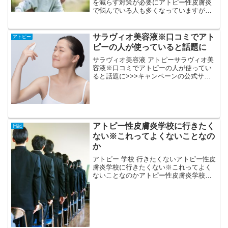
を減らす対策が必要にアトピー性皮膚炎
で悩んでいる人も多くなっていますが、
布団が血だらけになってしまうというこ
とで辛い人もいるということです。やは
り対策をすることが必要になります。そ
サラヴィオ美容液※口コミでアト
アトピー
のためにも布団で対策を...
ピーの人が使っていると話題に
サラヴィオ美容液 アトピーサラヴィオ美
容液※口コミでアトピーの人が使ってい
ると話題に>>>キャンペーンの公式サイ
トはこちらサラヴィオ美容液無添加で人
気になっています。口コミでアトピーの
人に使われているということで話題にな
っています。イギリス...
アトピー性皮膚炎学校に行きたく
日記
ない※これってよくないことなの
か
アトピー 学校 行きたくないアトピー性皮
膚炎学校に行きたくない※これってよく
ないことなのかアトピー性皮膚炎学校に
行きたくないというのは本当に悪いこと
なのか、この辺が気になります。アトピ
ー性皮膚炎で学校に行きたくないという
のは私の個人的な意見...