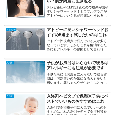
い？肌が綺麗に生き返る
テレビ番組やCMで話題なので成果が出や
すいシャワーヘッド！ミラブルプラスが
アトピーにいい？肌が綺麗に生き返る
>>>>公式サイトを確認してみるミラブル
プラスシャワーヘッドテレビで紹介され
て元気になっています。アトピー性皮膚
アトピーに良いシャワーヘッドお
アトピー
炎にも利用してされて...
すすめ5選まず試したいのはこれ
アトピー性皮膚炎で悩んでいる人が多く
なっています。しかしこれを解消するた
めにもアレルギーの原因として言われて
いる、残留塩素の無罪があるのでこれを
解消することがやはり必要になります。
かゆみを解消したりするのにお風呂でゆ
子供がお風呂はいらないで寝るは
入浴剤
っくりと入るということも必要になるの
アレルギーにも注意が必要です
ですが、残留塩素取り除くことも必要で
す。これをうまくシャワーヘッドで解消
子供たちにはお風呂に入らないで寝る習
することができるということで利用して
慣は、問題無いのか気になる人も多いと
いる人が多くあります。
思います。赤ちゃんや子供たちにとって
お風呂が入るのはやはり面倒でイヤにな
るものです。水を怖がっている子供達も
いるかもしれませんので、注意が必要で
入浴剤ベビタブで保湿※子供にベ
入浴剤
す。
ストでいいものおすすめはこれ
入浴剤で保湿※子供に人気でいいものお
すすめはこれ入浴剤を使って保湿対策を