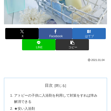
X
Facebook
はてブ
LINE
コピー
2021.01.04
目次
アトピーの子供に入浴剤を利用して対策をすれば痒み
解消できる
★安い入浴剤