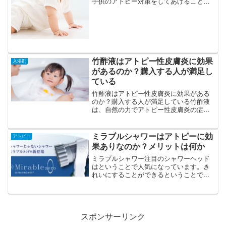
子供のアトピー対策をしてあげることが
できます。しっかりと続けることで、か
ゆみを少しでも解消してあげることがで
きるように対策をすることが必要です。
人気でお勧めの商品がこれ...
竹酢液はアトピー性皮膚炎に効果
入浴剤
があるのか？購入する人が満足し
ている
竹酢液はアトピー性皮膚炎に効果がある
のか？購入する人が満足している竹酢液
は、自然の力でアトピー性皮膚炎の症状
を和らげることが期待できる優れたアイ
テムです。アトピー性皮膚炎の症状に悩
む方や、その改善方法を探している方に
ミラブルシャワーはアトピーに効
アトピー
向けて、竹酢液の魅力と実...
果ありなのか？メリットは何か
ミラブルシャワー注目のシャワーヘッド
はということで人気になっています。き
れいにすることができるということです
か、アトピー性皮膚炎などに効果を期待
することができるのか気になって調べる
ことにしました。ミラブルシャワー結論
としてアトピーに効果があって悪化する
ことはありません。
スポンサーリンク