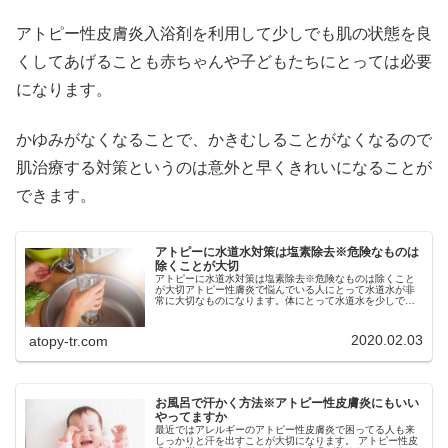
アトピー性皮膚炎入浴剤を利用して少しでも肌の状態を良
くしてあげることも赤ちゃんや子どもたちにとっては必要
になります。
かゆみがなくなることで、かきむしることがなくなるので
肌治療する対策というのは意外と早くきれいになることが
できます。
アトピーに水道水対策は塩素除去※危険なものは
除くことが大切
アトピーに水道水対策は塩素除去※危険なものは除くこと
が大切アトピー性膚炎で悩んでいる人にとって水道水が非
常に大切なものになります。体にとって水道水を少しでも
取り入れるときには、いらないものは覗かなければなりま
せん。そのためにも残留塩素という...
2020.02.03
atopy-tr.com
お風呂で汗かく方法※アトピー性皮膚炎にもいい
やってますか
最近ではアレルギーのアトピー性皮膚炎で困ってる人も来
しっかりと汗を出すことが大切になります。 アトピー性皮